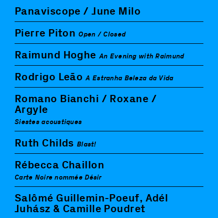
Panaviscope / June Milo
Pierre Piton
Open / Closed
Raimund Hoghe
An Evening with Raimund
Rodrigo Leão
A Estranha Beleza da Vida
Romano Bianchi / Roxane /
Argyle
Siestes acoustiques
Ruth Childs
Blast!
Rébecca Chaillon
Carte Noire nommée Désir
Salômé Guillemin-Poeuf, Adél
Juhász & Camille Poudret