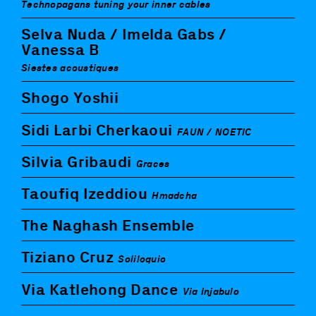
Technopagans tuning your inner cables
Selva Nuda / Imelda Gabs /
Vanessa B
Siestes acoustiques
Shogo Yoshii
Sidi Larbi Cherkaoui
FAUN / NOETIC
Silvia Gribaudi
Graces
Taoufiq Izeddiou
Hmadcha
The Naghash Ensemble
Tiziano Cruz
Soliloquio
Via Katlehong Dance
Via Injabulo