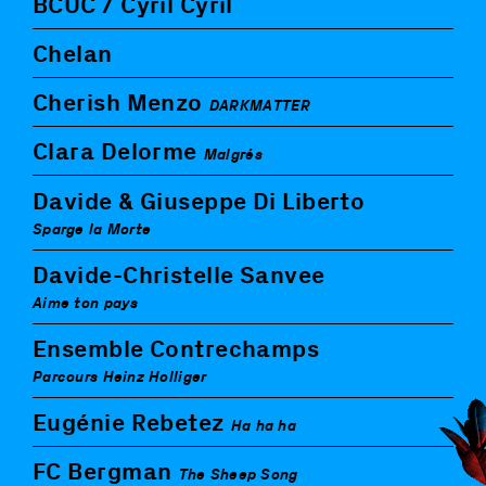
BCUC / Cyril Cyril
Chelan
Cherish Menzo
DARKMATTER
Clara Delorme
Malgrés
Davide & Giuseppe Di Liberto
Sparge la Morte
Davide-Christelle Sanvee
Aime ton pays
Ensemble Contrechamps
Parcours Heinz Holliger
Eugénie Rebetez
Ha ha ha
FC Bergman
The Sheep Song