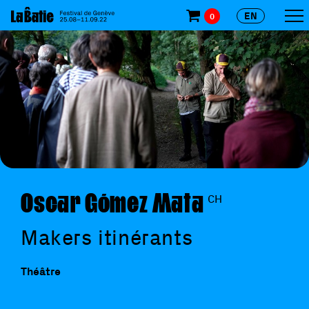
EN
0
Oscar Gómez Mata
CH
Makers itinérants
Théâtre