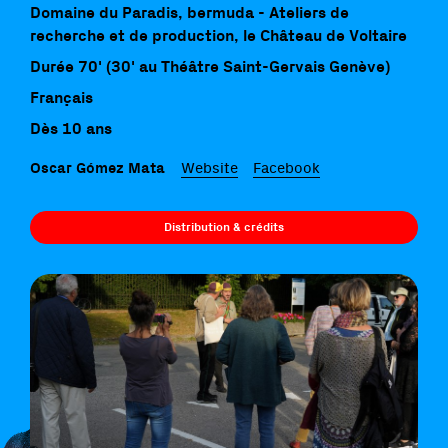
Domaine du Paradis, bermuda - Ateliers de
recherche et de production, le Château de Voltaire
Durée 70' (30' au Théâtre Saint-Gervais Genève)
Français
Dès 10 ans
Oscar Gómez Mata
Website
Facebook
Distribution & crédits