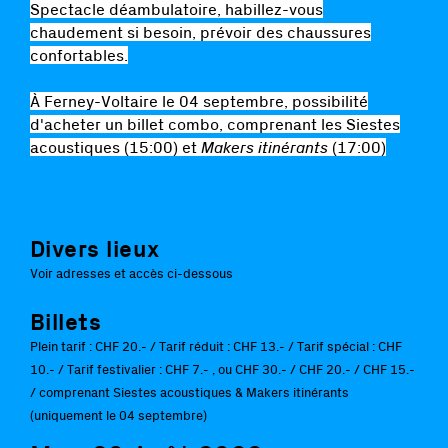
Spectacle déambulatoire, habillez-vous
chaudement si besoin, prévoir des chaussures
confortables.
À Ferney-Voltaire le 04 septembre, possibilité
d'acheter un billet combo, comprenant les Siestes
acoustiques (15:00) et
Makers itinérants
(17:00)
Divers lieux
Voir adresses et accès ci-dessous
Billets
Plein tarif : CHF 20.- / Tarif réduit : CHF 13.- / Tarif spécial : CHF
10.- / Tarif festivalier : CHF 7.- , ou CHF 30.- / CHF 20.- / CHF 15.-
/ comprenant Siestes acoustiques & Makers itinérants
(uniquement le 04 septembre)